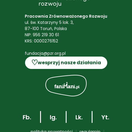
Pracownia Zrównoważonego Rozwoju
ul. św. Katarzyny 5 lok. 3,
87-100 Toruń, Polska
NIP: 956 219 30 61
KRS: 0000276152
fundacja@pzr.org.pl
♡
wesprzyj nasze działania
Fb.
Ig.
Lk.
Yt.
polityka prywatności
regulamin