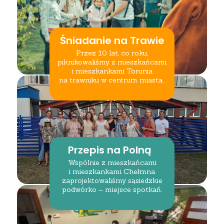
Śniadanie na Trawie
Przez 10 lat, co roku,
piknikowaliśmy z mieszkańcami
i mieszkankami Torunia
na trawniku w centrum miasta.
Przepis na Polną
Wspólnie z mieszkańcami
i mieszkankami Chełmna
zaprojektowaliśmy sąsiedzkie
podwórko – miejsce spotkań.