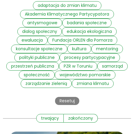
adaptacja do zmian klimatu
Akademia Klimatycznego Partycypatora
antysmogowe
badania społeczne
dialog społeczny
edukacja ekologiczna
ewaluacja
Fundacja ORLEN dla Pomorza
konsultacje społeczne
kultura
mentoring
polityki publiczne
procesy partycypacyjne
przestrzeń publiczna
PZR w Toruniu
samorząd
społeczność
województwo pomorskie
zarządzanie zielenią
zmiana klimatu
Resetuj
trwający
zakończony