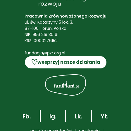
Pracownia Zrównoważonego Rozwoju
ul. św. Katarzyny 5 lok. 3,
87-100 Toruń, Polska
NIP: 956 219 30 61
KRS: 0000276152
fundacja@pzr.org.pl
♡
wesprzyj nasze działania
Fb.
Ig.
Lk.
Yt.
polityka prywatności
regulamin