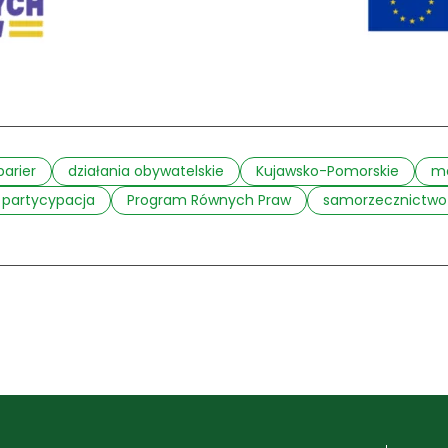
barier
działania obywatelskie
Kujawsko-Pomorskie
me
partycypacja
Program Równych Praw
samorzecznictwo