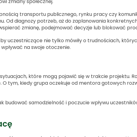
owi zmiany społecznej.
nością transportu publicznego, rynku pracy czy komunikac
. Od diagnozy potrzeb, aż do zaplanowania konkretnych d
gą wspierać zmianę, podejmować decyzje lub blokować pro
by uczestniczące nie tylko mówiły o trudnościach, któr
 wpływać na swoje otoczenie.
ytuacjach, które mogą pojawić się w trakcie projektu. Ro
nie. O tym, kiedy grupa oczekuje od mentora gotowych ro
jak budować samodzielność i poczucie wpływu uczestnikó
acę