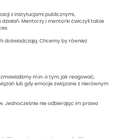
ji z instytucjami publicznymi,
ziałań. Mentorzy i mentorki ćwiczyli także
ces.
ych doświadczają. Chcemy by również
zmawialiśmy m.in. o tym, jak reagować,
związań lub gdy emocje związane z nierównym
w. Jednocześnie nie odbierając im prawa