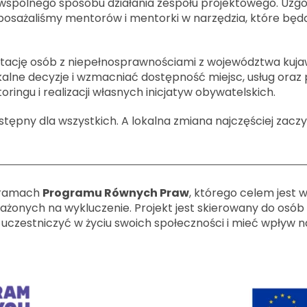
pólnego sposobu działania zespołu projektowego. Uzgo
posażaliśmy mentorów i mentorki w narzędzia, które bę
tację osób z niepełnosprawnościami z województwa kuja
kalne decyzje i wzmacniać dostępność miejsc, usług oraz
ingu i realizacji własnych inicjatyw obywatelskich.
tępny dla wszystkich. A lokalna zmiana najczęściej zaczy
 ramach
Programu Równych Praw
, którego celem jest 
ażonych na wykluczenie. Projekt jest skierowany do osó
uczestniczyć w życiu swoich społeczności i mieć wpływ