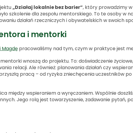
ojektu
„Działaj lokalnie bez barier”
, który prowadzimy 
yło szkolenie dla zespołu mentorskiego. To te osoby w n
owaniu działań rzeczniczych i obywatelskich w swoich sp
entora i mentorki
 i Magdę
pracowaliśmy nad tym, czym w praktyce jest men
mentorki wnoszą do projektu. To: doświadczenie życiowe
nia relacji. Ale również: planowania działań czy wspiera
rzyszłą pracą – od ryzyka zniechęcenia uczestników po
ca między wspieraniem a wyręczaniem. Wspólnie doszliśm
 innych. Jego rolą jest towarzyszenie, zadawanie pytań,