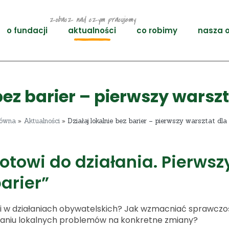
zobacz nad czym pracujemy
o fundacji
aktualności
co robimy
nasza o
 bez barier – pierwszy wars
łówna
»
Aktualności
»
Działaj lokalnie bez barier – pierwszy warsztat dl
otowi do działania. Pierwsz
barier”
 w działaniach obywatelskich? Jak wzmacniać sprawczoś
adaniu lokalnych problemów na konkretne zmiany?