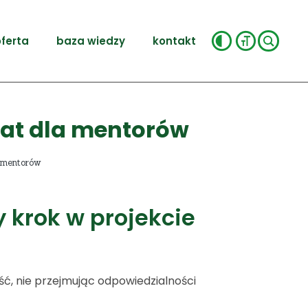
ferta
baza wiedzy
kontakt
ztat dla mentorów
a mentorów
y krok w projekcie
ć, nie przejmując odpowiedzialności