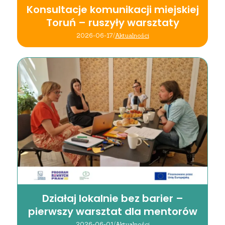
Konsultacje komunikacji miejskiej
Toruń – ruszyły warsztaty
2026-06-17
/
Aktualności
Działaj lokalnie bez barier –
pierwszy warsztat dla mentorów
2026-06-01
/
Aktualności