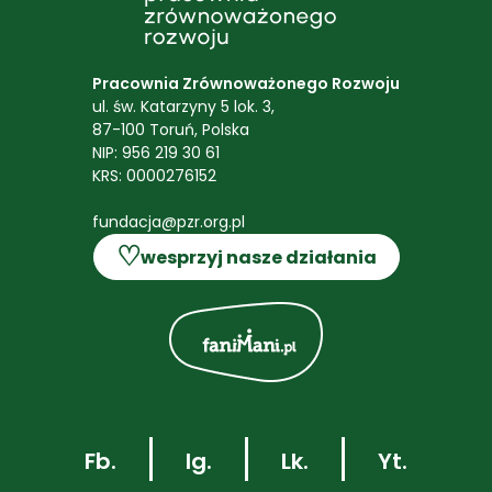
Pracownia Zrównoważonego Rozwoju
ul. św. Katarzyny 5 lok. 3,
87-100 Toruń, Polska
NIP: 956 219 30 61
KRS: 0000276152
fundacja@pzr.org.pl
♡
wesprzyj nasze działania
Fb.
Ig.
Lk.
Yt.