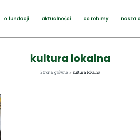
o fundacji
aktualności
co robimy
nasza o
kultura lokalna
Strona główna
»
kultura lokalna