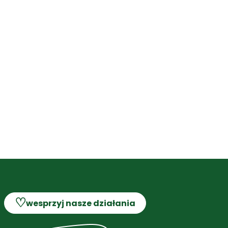
♡
wesprzyj nasze działania