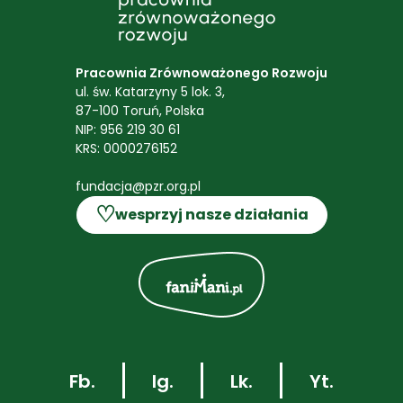
Pracownia Zrównoważonego Rozwoju
ul. św. Katarzyny 5 lok. 3,
87-100 Toruń, Polska
NIP: 956 219 30 61
KRS: 0000276152
fundacja@pzr.org.pl
♡
wesprzyj nasze działania
Fb.
Ig.
Lk.
Yt.