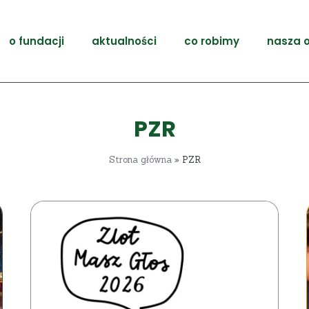
o fundacji
aktualności
co robimy
nasza o
PZR
Strona główna
»
PZR