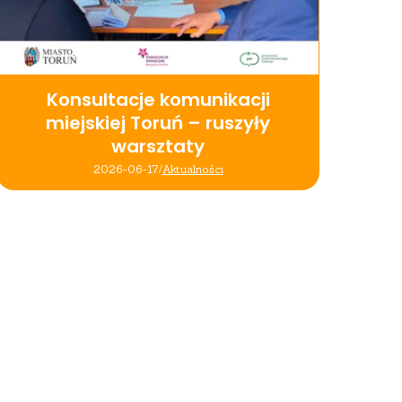
Konsultacje komunikacji
miejskiej Toruń – ruszyły
warsztaty
2026-06-17
/
Aktualności