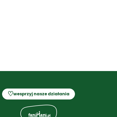
♡
wesprzyj nasze działania